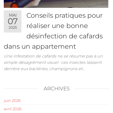
Conseils pratiques pour
MAI
07
réaliser une bonne
2025
désinfection de cafards
dans un appartement
Une infestation de cafards ne se résume pas à un
simple désagrément visuel : ces insectes laissent
derrière eux bactéries, champignons et…
ARCHIVES
juin 2026
avril 2026