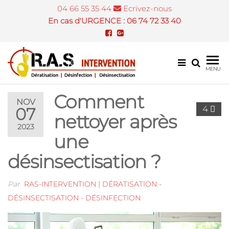
04 66 55 35 44
Ecrivez-nous
En cas d'URGENCE : 06 74 72 33 40
Désinsectis
MENU
et dératisat
Comment
Nîmes
NOV
4
07
nettoyer après
2023
une
désinsectisation ?
Par
RAS-INTERVENTION | DÉRATISATION -
DÉSINSECTISATION - DÉSINFECTION