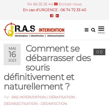
04 66 55 35 44
Ecrivez-nous
En cas d'URGENCE : 06 74 72 33 40
Désinsectis
MENU
et dératisat
Comment se
Nîmes
MAI
0
16
débarrasser des
2023
souris
définitivement et
naturellement ?
Par
RAS-INTERVENTION | DÉRATISATION -
DÉSINSECTISATION - DÉSINFECTION