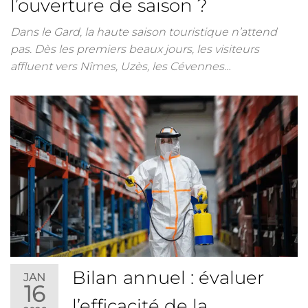
l’ouverture de saison ?
Dans le Gard, la haute saison touristique n’attend
pas. Dès les premiers beaux jours, les visiteurs
affluent vers Nîmes, Uzès, les Cévennes…
Bilan annuel : évaluer
JAN
16
l’efficacité de la