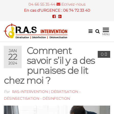
04 66 55 35 44
Ecrivez-nous
En cas d'URGENCE : 06 74 72 33 40
Désinsectis
MENU
et dératisat
Comment
Nîmes
JAN
0
22
savoir s’il y a des
2024
punaises de lit
chez moi ?
Par
RAS-INTERVENTION | DÉRATISATION -
DÉSINSECTISATION - DÉSINFECTION