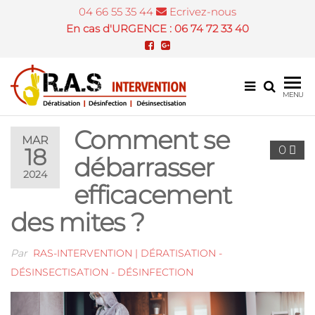
04 66 55 35 44
Ecrivez-nous
En cas d'URGENCE : 06 74 72 33 40
Désinsectis
MENU
et dératisat
Comment se
Nîmes
MAR
0
18
débarrasser
2024
efficacement
des mites ?
Par
RAS-INTERVENTION | DÉRATISATION -
DÉSINSECTISATION - DÉSINFECTION